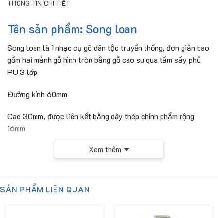
THÔNG TIN CHI TIẾT
Tên sản phẩm: Song loan
Song loan là 1 nhạc cụ gõ dân tộc truyền thống, đơn giản bao
gồm hai mảnh gỗ hình tròn bằng gỗ cao su qua tẩm sấy phủ
PU 3 lớp
Đường kính 60mm
Cao 30mm, được liên kết bằng dây thép chính phẩm rộng
16mm
Xem thêm
Xuất sứ sản phẩm:
Việt Nam
Sản phẩm được sản xuất đạt chuẩn theo:
Thông tư 37,
38/2021/TT-BGDDT của Bộ Giáo Dục Và Đào Tạo
SẢN PHẨM LIÊN QUAN
Để được tư vấn kỹ hơn, quý khách hàng hãy liên hệ trực