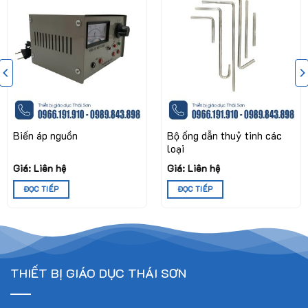
tiếp với chúng tôi
CÔNG TY CP CÔNG NGHỆN&THIẾT BỊ GIÁO DỤC THÁI
SƠN
Địa chỉ: Lô 37 NV5 KĐT Tổng cục 5, Yên Xá, Tân Triều,
Thanh Trì, Hà Nội
Điện thoại/Zalo: 0966.191.910 hoặc 0989.843.898
Biến áp nguồn
Bộ ống dẫn thuỷ tinh các
loại
Email: thaison.tbgd@gmail.com
Giá: Liên hệ
Giá: Liên hệ
ĐỌC TIẾP
ĐỌC TIẾP
THIẾT BỊ GIÁO DỤC THÁI SƠN