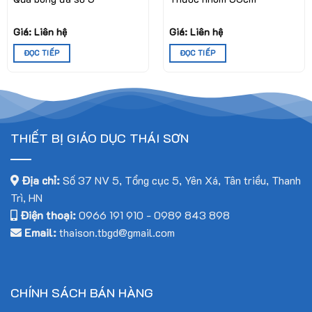
Giá: Liên hệ
Giá: Liên hệ
ĐỌC TIẾP
ĐỌC TIẾP
THIẾT BỊ GIÁO DỤC THÁI SƠN
Địa chỉ:
Số 37 NV 5, Tổng cục 5, Yên Xá, Tân triều, Thanh
Trì, HN
Điện thoại:
0966 191 910
-
0989 843 898
Email:
thaison.tbgd@gmail.com
CHÍNH SÁCH BÁN HÀNG