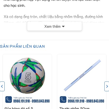
cho học sinh.
Xà có dạng ống tròn, chất liệu bằng nhôm thẳng, đường kính
25mm, dài 4000mm (Theo tiêu chuẩn qui định, loại dùng cho
Xem thêm
tập luyện)
Xuất sứ sản phẩm:
Việt Nam
SẢN PHẨM LIÊN QUAN
Sản phẩm được sản xuất đạt chuẩn theo:
Thông tư 38,
39/2021/TT-BGDDT của Bộ Giáo Dục Và Đào Tạo
Qủa bóng đá số 5
Thước nhôm 50cm