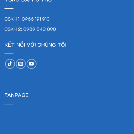
CSKH 1: 0966 191 910
CSKH 2: 0989 843 898
KẾT NỐI VỚI CHÚNG TÔI
Khoan điện cầm tay (sử dụng pin): 03 chiếc
FANPAGE