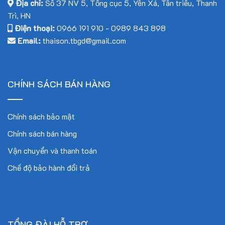
Địa chỉ:
Số 37 NV 5, Tổng cục 5, Yên Xá, Tân triều, Thanh
Vật liệu in: ABS, PLA
Trì, HN
Điện thoại:
0966 191 910
-
0989 843 898
Đường kính vật liệu in: 1.75mm
Email:
thaison.tbgd@gmail.com
Kết nối: Thẻ SD, cổng USB
CHÍNH SÁCH BÁN HÀNG
Nguồn điện: 24V
Điện đầu vào: 220V/110V
Chính sách bảo mật
Màn hình LCD điều khiển: 2.8 inch
Chính sách bán hàng
Vận chuyển và thanh toán
Vật liệu khung: Nhôm cao cấp
Chế độ bảo hành đổi trả
Kích thước làm việc tối đa: (200x200x250)mm
TỔNG ĐÀI HỖ TRỢ