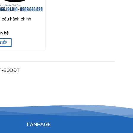
a cầu hành chính
ên hệ
TIẾP
1/TT-BGDĐT
FANPAGE