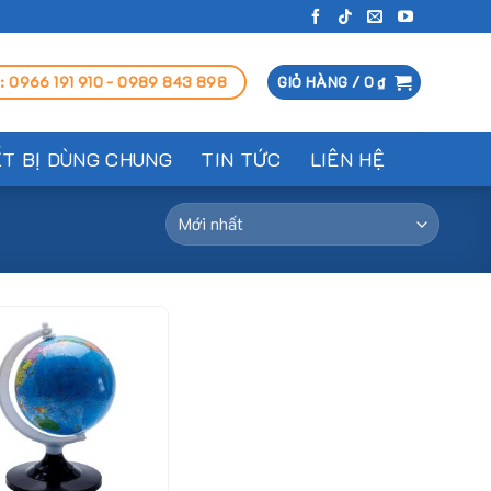
: 0966 191 910 - 0989 843 898
GIỎ HÀNG /
0
₫
ẾT BỊ DÙNG CHUNG
TIN TỨC
LIÊN HỆ