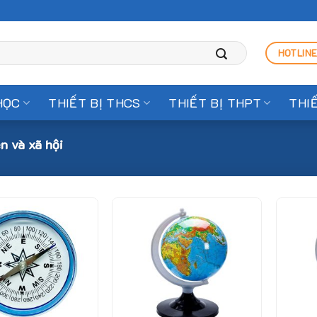
HOTLINE
HỌC
THIẾT BỊ THCS
THIẾT BỊ THPT
THI
 và xã hội