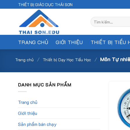
Skip
THIẾT BỊ GIÁO DỤC THÁI SƠN
to
content
Tìm
kiếm:
TRANG CHỦ
GIỚI THIỆU
THIẾT BỊ TIỂU 
/
/
Môn Tự nhiên
Trang chủ
Thiết bị Dạy Học Tiểu Học
DANH MỤC SẢN PHẨM
Trang chủ
Giới thiệu
Sản phẩm bán chạy