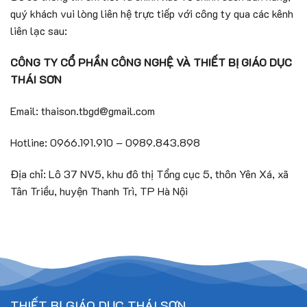
quý khách vui lòng liên hệ trực tiếp với công ty qua các kênh
liên lạc sau:
CÔNG TY CỔ PHẦN CÔNG NGHỆ VÀ THIẾT BỊ GIÁO DỤC
THÁI SƠN
Email: thaison.tbgd@gmail.com
Hotline: 0966.191.910 – 0989.843.898
Địa chỉ: Lô 37 NV5, khu đô thị Tổng cục 5, thôn Yên Xá, xã
Tân Triều, huyện Thanh Trì, TP Hà Nội
THIẾT BỊ GIÁO DỤC THÁI SƠN