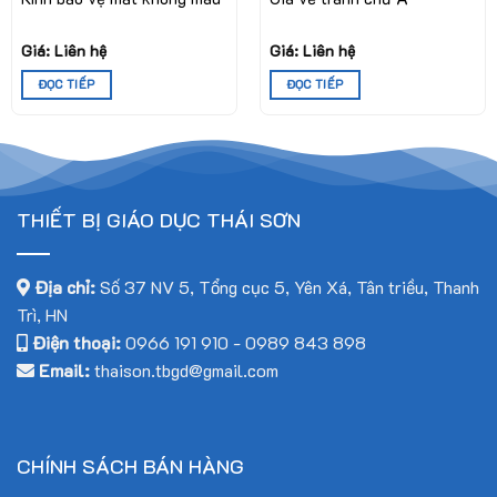
Địa chỉ: Số 6 ngõ 4 ngách 1 Phố Đồng Me Mễ Trì Hạ, Phường
Từ Liêm, Thành Phố Hà Nội, Việt Nam
Giá: Liên hệ
Giá: Liên hệ
ĐỌC TIẾP
ĐỌC TIẾP
Số điện thoại và Zalo: 0966.191.910 hoặc 0989.843.898
THIẾT BỊ GIÁO DỤC THÁI SƠN
Địa chỉ:
Số 37 NV 5, Tổng cục 5, Yên Xá, Tân triều, Thanh
Trì, HN
Điện thoại:
0966 191 910
-
0989 843 898
Email:
thaison.tbgd@gmail.com
CHÍNH SÁCH BÁN HÀNG