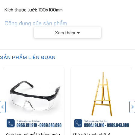
Kích thước lưới: 100x100mm
Công dụng của sản phẩm
Xem thêm
Dùng trong phòng thí nghiệm ứng dụng lót dưới đế cốc khi đun
nóng dung dịch dưới ngọn lửa đèn cồn
Giúp nhiệt toả đều và không làm nứt cốc khi lửa tụ nhiệt một
SẢN PHẨM LIÊN QUAN
đi
Tránh sự tụ nhiệt ở đáy cốc gây nứt vỡ khi đun cốc trên ngọn
lửa đèn cồn
Để được tư vấn kỹ hơn, quý khách hàng hãy liên hệ trực
tiếp với chúng tôi
CÔNG TY CP CÔNG NGHỆ VÀ THIẾT BỊ GIÁO DỤC THÁI
SƠN
Kính bảo vệ mắt không màu
Giá vẽ tranh chữ A