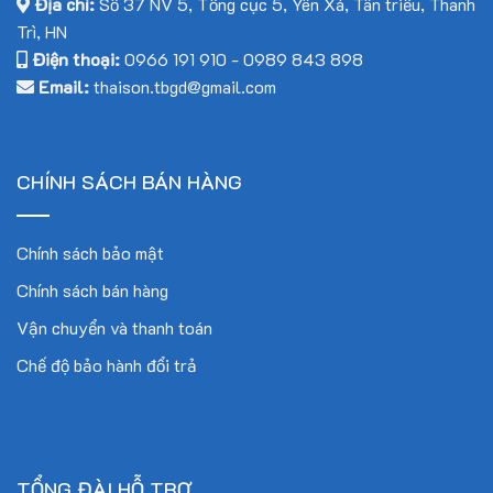
Địa chỉ:
Số 37 NV 5, Tổng cục 5, Yên Xá, Tân triều, Thanh
Trì, HN
Điện thoại:
0966 191 910
-
0989 843 898
Email:
thaison.tbgd@gmail.com
CHÍNH SÁCH BÁN HÀNG
Chính sách bảo mật
Chính sách bán hàng
Vận chuyển và thanh toán
Chế độ bảo hành đổi trả
TỔNG ĐÀI HỖ TRỢ