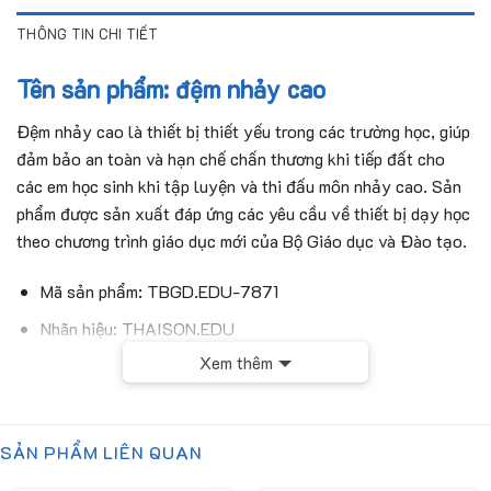
THÔNG TIN CHI TIẾT
Tên sản phẩm: đệm nhảy cao
Đệm nhảy cao là thiết bị thiết yếu trong các trường học, giúp
đảm bảo an toàn và hạn chế chấn thương khi tiếp đất cho
các em học sinh khi tập luyện và thi đấu môn nhảy cao. Sản
phẩm được sản xuất đáp ứng các yêu cầu về thiết bị dạy học
theo chương trình giáo dục mới của Bộ Giáo dục và Đào tạo.
Mã sản phẩm: TBGD.EDU-7871
Nhãn hiệu: THAISON.EDU
Xem thêm
Xuất xứ: Việt Nam
Thông số kỹ thuật
SẢN PHẨM LIÊN QUAN
Kích thước
(2000x1800x500)mm