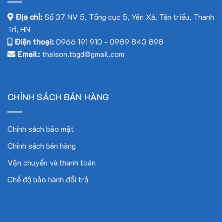
thể thao chất lượng tốt, giá thành hợp lý. Xin vui lòng liên hệ
Địa chỉ:
Số 37 NV 5, Tổng cục 5, Yên Xá, Tân triều, Thanh
để được tư vấn và hỗ trợ:
Trì, HN
Điện thoại:
0966 191 910
-
0989 843 898
Công ty cổ phần công nghệ và thiết bị giáo dục Thái Sơn
Email:
thaison.tbgd@gmail.com
Địa chỉ: Lô 37 NV5, KĐT Tổng cục V, thôn Yên Xá, xã Tân
Triều, huyện Thanh Trì, thành phố Hà Nội
CHÍNH SÁCH BÁN HÀNG
Hotline: 0966.191.910 (Mr. Mạnh) hoặc 0989.843.898 (Mr.
Trịnh)
Chính sách bảo mật
Email: thaison.tbgd@gmail.com
Chính sách bán hàng
Vận chuyển và thanh toán
Chế độ bảo hành đổi trả