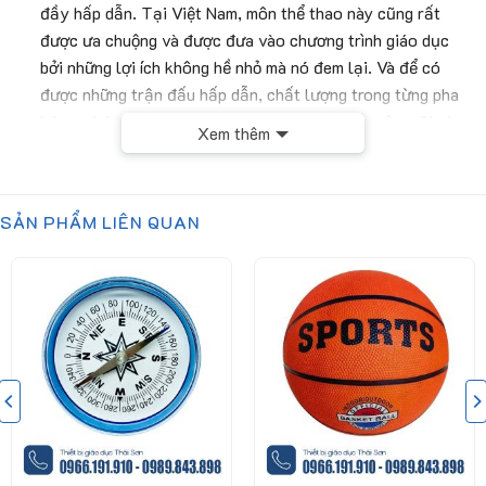
đầy hấp dẫn. Tại Việt Nam, môn thể thao này cũng rất
được ưa chuộng và được đưa vào chương trình giáo dục
bởi những lợi ích không hề nhỏ mà nó đem lại. Và để có
được những trận đấu hấp dẫn, chất lượng trong từng pha
bóng, chúng ta cần có một không gian thi đấu rộng rãi và
Xem thêm
một bàn bóng bàn đạt đủ tiêu chuẩn
Mô tả sản phẩm
SẢN PHẨM LIÊN QUAN
Bàn bóng bàn:
Mặt bàn có hình chữ nhật, kích thước
(2740x1525x760)mm (DxRxC),
độ dày mặt bàn 18-30mm, chất liệu mặt bàn bằng gỗ ép
cứng, độ nảy đều, có chia cách vạch giới hạn ở giữa tạo
ra sự ổn định khi thi đấu. Mặt bàn còn có thể tách thành
hai phần, có thể gấp gọn sau khi sử dụng
Phần chân bàn được thiết kế vững chắc, chịu lực tốt trong