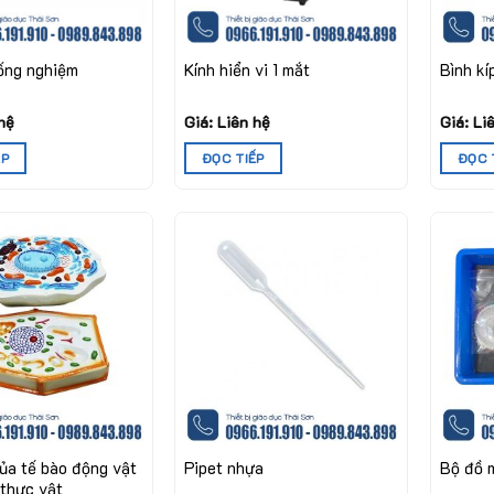
ống nghiệm
Kính hiển vi 1 mắt
Bình kí
 hệ
Giá: Liên hệ
Giá: Li
ẾP
ĐỌC TIẾP
ĐỌC 
ủa tế bào động vật
Pipet nhựa
Bộ đồ 
 thực vật