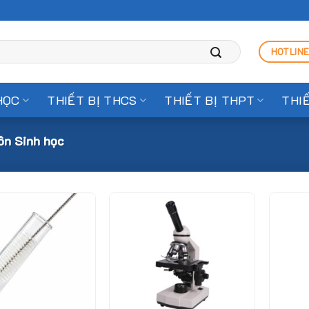
HOTLINE
HỌC
THIẾT BỊ THCS
THIẾT BỊ THPT
THI
n Sinh học