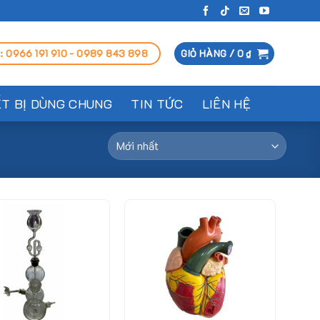
: 0966 191 910 - 0989 843 898
GIỎ HÀNG /
0
₫
ẾT BỊ DÙNG CHUNG
TIN TỨC
LIÊN HỆ