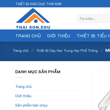
Skip
THIẾT BỊ GIÁO DỤC THÁI SƠN
to
content
Tìm
kiếm:
TRANG CHỦ
GIỚI THIỆU
THIẾT BỊ TIỂU 
/
/
Mô
Trang chủ
Thiết Bị Dạy Học Trung Học Phổ Thông
DANH MỤC SẢN PHẨM
Trang chủ
Giới thiệu
Sản phẩm bán chạy