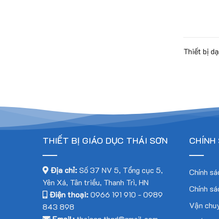
Thiết bị 
THIẾT BỊ GIÁO DỤC THÁI SƠN
CHÍNH
Địa chỉ:
Số 37 NV 5, Tổng cục 5,
Chính sá
Yên Xá, Tân triều, Thanh Trì, HN
Chính sá
Điện thoại:
0966 191 910
-
0989
Vận chuy
843 898
Email:
thaison.tbgd@gmail.com