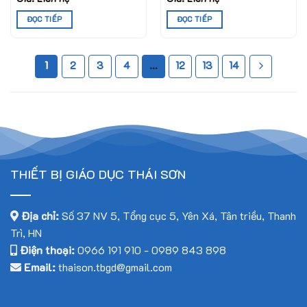
ĐỌC TIẾP
ĐỌC TIẾP
1
2
3
4
…
12
13
14
THIẾT BỊ GIÁO DỤC THÁI SƠN
Địa chỉ:
Số 37 NV 5, Tổng cục 5, Yên Xá, Tân triều, Thanh
Trì, HN
Điện thoại:
0966 191 910
-
0989 843 898
Email:
thaison.tbgd@gmail.com