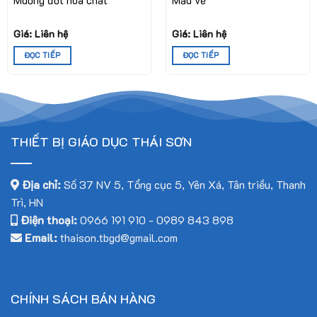
Muỗng đốt hoá chất
Mẫu vẽ
Thông số kỹ thuật
Giá: Liên hệ
Giá: Liên hệ
Bộ thiết bị bao gồm:
ĐỌC TIẾP
ĐỌC TIẾP
01 bảng
nhựa khoan lỗ, kích thước (200×300) mm
điện
01
loại 2 tiếp điểm, 250V-10A
aptomat
THIẾT BỊ GIÁO DỤC THÁI SƠN
02 công
chất liệu nhựa, kích thước (35×50)mm
tắc đơn
02 công
Địa chỉ:
Số 37 NV 5, Tổng cục 5, Yên Xá, Tân triều, Thanh
tắc đảo
chất liệu nhựa, kích thước (35×50)mm
Trì, HN
chiều
Điện thoại:
0966 191 910
-
0989 843 898
01 ổ
Email:
thaison.tbgd@gmail.com
cắm
ổ cắm đôi, 250V-10A
điện
01 bóng
loại búp LED 25W – 220V
đèn
CHÍNH SÁCH BÁN HÀNG