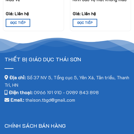
khách hàng về chất lượng, giá thành và dịch vụ bán hàng uy
tín.
Giá: Liên hệ
Giá: Liên hệ
ĐỌC TIẾP
ĐỌC TIẾP
CÔNG TY CP CÔNG NGHỆ VÀ THIẾT BỊ GIÁO DỤC THÁI
SƠN
Địa chỉ:
Số 6 ngõ 4 ngách 1 Phố Đồng Me Mễ Trì Hạ, Phường
Từ Liêm, Thành Phố Hà Nội, Việt Nam
THIẾT BỊ GIÁO DỤC THÁI SƠN
Hotline
: 0961698680 – 0989843898
Địa chỉ:
Số 37 NV 5, Tổng cục 5, Yên Xá, Tân triều, Thanh
Trì, HN
Điện thoại:
0966 191 910
-
0989 843 898
Email:
thaison.tbgd@gmail.com
CHÍNH SÁCH BÁN HÀNG