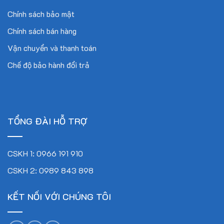
Trịnh)
Email: thaison.tbgd@gmail.com
Chính sách bảo mật
Chính sách bán hàng
Vận chuyển và thanh toán
Chế độ bảo hành đổi trả
TỔNG ĐÀI HỖ TRỢ
CSKH 1: 0966 191 910
CSKH 2: 0989 843 898
KẾT NỐI VỚI CHÚNG TÔI