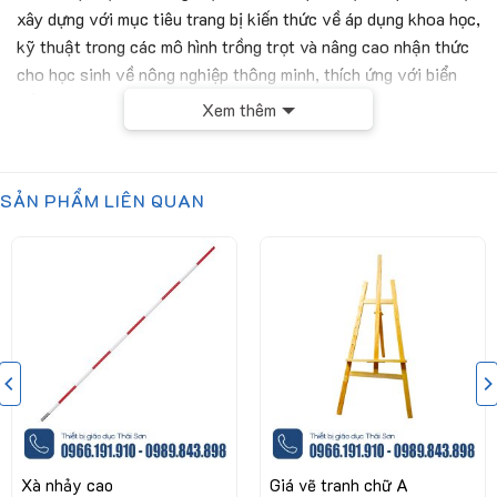
xây dựng với mục tiêu trang bị kiến thức về áp dụng khoa học,
kỹ thuật trong các mô hình trồng trọt và nâng cao nhận thức
cho học sinh về nông nghiệp thông minh, thích ứng với biển
đổi khí hậu.
Xem thêm
Thông số kỹ thuật
Hệ thống cảm biến bao gồm:
SẢN PHẨM LIÊN QUAN
thang đo từ -10°C đến 100°C;
Cảm biến nhiệt độ
độ phân giải
±
1°C
khoảng đo 0 đến 100%; độ
Cảm biến độ ẩm
chính xác
±3%
thang đo 0-14pH; độ phân giải
Cảm biến đo độ pH
±
0,01pH; nhiệt độ hoạt động
từ 5°C đến 60°C
phạm vi đo ánh sáng 0 đến
40.000 Lux, nhiệt độ hoạt
Cảm biến ánh sáng
động từ -10°C đến 60°C; thời
Xà nhảy cao
Giá vẽ tranh chữ A
gian đáp ứng: 0,1s