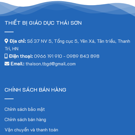
Tiêu chuẩn áp dụng
Sản phẩm được sản xuất đáp ứng các tiêu chuẩn của thông
tư 38/2021/TT-BGDĐT do Bộ trưởng Bộ giáo dục và đào
THIẾT BỊ GIÁO DỤC THÁI SƠN
tạo ban hành nhằm bám sát chương trình giáo dục mới, giúp
cho việc giảng dạy trong các cơ sở giáo dục đạt được hiệu
Địa chỉ:
Số 37 NV 5, Tổng cục 5, Yên Xá, Tân triều, Thanh
quả cao nhất.
Trì, HN
Liên hệ với chúng tôi ngay hôm nay để được tư vấn chi tiết
Điện thoại:
0966 191 910
-
0989 843 898
và nhận báo giá tốt nhất!
Email:
thaison.tbgd@gmail.com
Hotline: 0966.191.910 (Mr. Mạnh) hoặc 0989.843.898 (Mr.
Trịnh)
Email: thaison.tbgd@gmail.com
CHÍNH SÁCH BÁN HÀNG
Chính sách bảo mật
Chính sách bán hàng
Vận chuyển và thanh toán