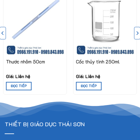
Ứng dụng trong giảng dạy:
Rèn luyện cảm nhận nhịp và tiết tấu
Hỗ trợ học sinh chơi nhạc cụ theo nhóm (hòa tấu)
Dùng trong trò chơi âm nhạc, múa hát, sinh hoạt lớp
Phù hợp với các phương pháp giáo dục như Orff, Dalcroze,
Thước nhôm 50cm
Cốc thủy tinh 250ml
Kodály
Giá: Liên hệ
Giá: Liên hệ
ĐỌC TIẾP
ĐỌC TIẾP
THIẾT BỊ GIÁO DỤC THÁI SƠN