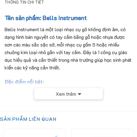
THÔNG TIN CHI TIẾT
Tên sản phẩm: Bells instrument
Bells Instrument là một loại nhạc cụ gõ không định âm, có
dạng hình bán nguyệt có tay cầm bằng gỗ hoặc nhựa được
sơn các màu sắc sặc sỡ, mỗi nhạc cụ gồm 5 hoặc nhiều
chuông kim loại nhỏ gắn với tay cầm. Đây là 1 công cụ giáo
dục hiệu quả và cần thiết trong nhà trường giúp học sinh phát
kiển các kỹ năng cần thiết.
Đặc điểm nổi bật:
Cấu tạo: Gồm 5 chuông nhỏ bằng kim loại gắn theo cụm .
Xem thêm
Tay cầm: Bằng gỗ tự nhiên hoặc nhựa cứng bền.
SẢN PHẨM LIÊN QUAN
Màu sắc: Nhiều màu tươi sáng, bắt mắt, tạo hứng thú cho
học sinh.